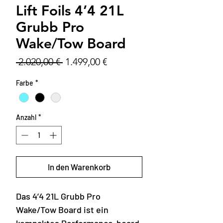
Lift Foils 4’4 21L
Grubb Pro
Wake/Tow Board
Standardpreis
Sale-
 2.020,00 € 
1.499,00 €
Preis
Farbe
*
Anzahl
*
In den Warenkorb
Das 4’4 21L Grubb Pro
Wake/Tow Board ist ein