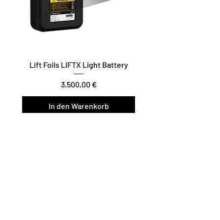
Lift Foils LIFTX Light Battery
Preis
3.500,00 €
In den Warenkorb
Vario Twist / Glide / Carve
Surf/Downwind – Foil Assist
Join the Lift Foils
newsletter
Product Updates, Videos und
neue Releases.
SUBSCRIBE