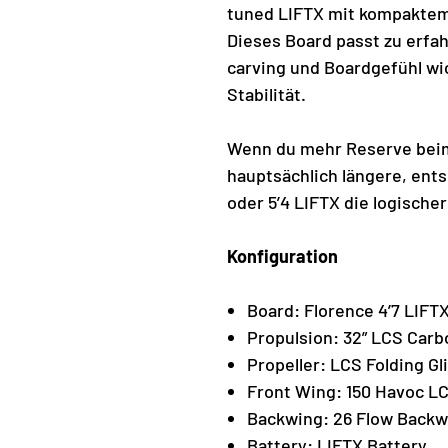
tuned LIFTX mit kompaktem
Dieses Board passt zu erfa
carving und Boardgefühl wi
Stabilität.
Wenn du mehr Reserve beim
hauptsächlich längere, ents
oder 5’4 LIFTX die logisch
Konfiguration
Board: Florence 4’7 LIFT
Propulsion: 32” LCS Carb
Propeller: LCS Folding Gl
Front Wing: 150 Havoc L
Backwing: 26 Flow Backw
Battery: LIFTX Battery