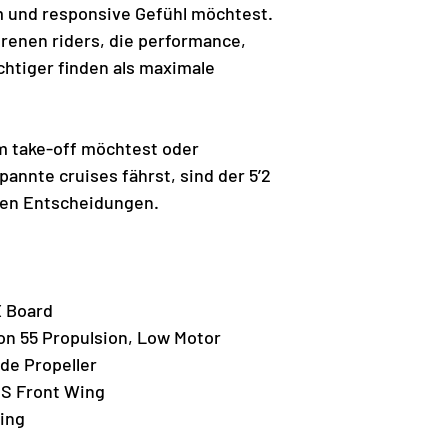
 und responsive Gefühl möchtest.
hrenen riders, die performance,
chtiger finden als maximale
 take-off möchtest oder
pannte cruises fährst, sind der 5’2
eren Entscheidungen.
X Board
on 55 Propulsion, Low Motor
ide Propeller
CS Front Wing
ing