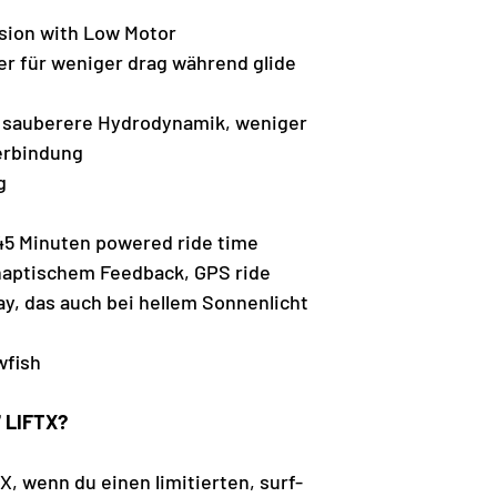
sion with Low Motor
ler für weniger drag während glide
r sauberere Hydrodynamik, weniger
erbindung
g
 45 Minuten powered ride time
 haptischem Feedback, GPS ride
ay, das auch bei hellem Sonnenlicht
wfish
7 LIFTX?
X, wenn du einen limitierten, surf-