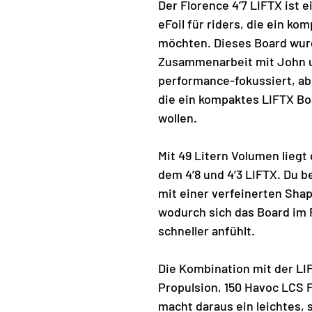
Der Florence 4’7 LIFTX ist 
eFoil für riders, die ein ko
möchten. Dieses Board wurd
Zusammenarbeit mit John 
performance-fokussiert, abe
die ein kompaktes LIFTX B
wollen.
Mit 49 Litern Volumen liegt
dem 4’8 und 4’3 LIFTX. Du b
mit einer verfeinerten Shape
wodurch sich das Board im Fl
schneller anfühlt.
Die Kombination mit der LI
Propulsion, 150 Havoc LCS 
macht daraus ein leichtes, s