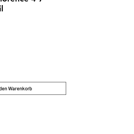
l
s
 den Warenkorb