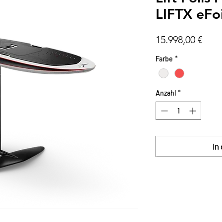
LIFTX eFoi
Prei
15.998,00 €
Farbe
*
Anzahl
*
In