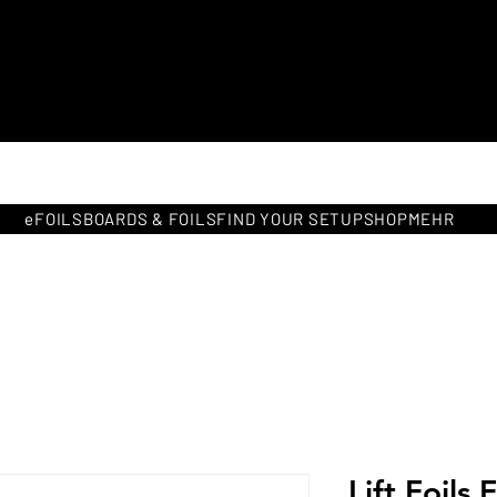
Kostenlose Lieferung in ganz
Europa
eFOILS
BOARDS & FOILS
FIND YOUR SETUP
SHOP
MEHR
Lift Foils 