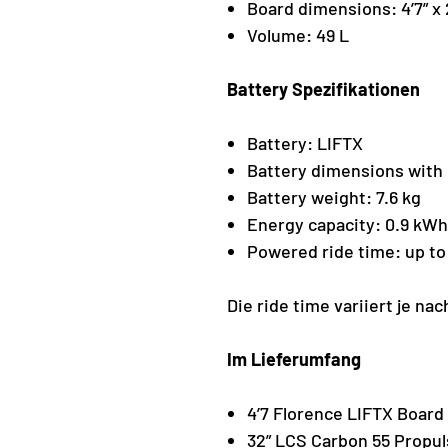
Board dimensions: 4’7” x 2
Volume: 49 L
Battery Spezifikationen
Battery: LIFTX
Battery dimensions with 
Battery weight: 7.6 kg
Energy capacity: 0.9 kWh
Powered ride time: up to
Die ride time variiert je na
Im Lieferumfang
4’7 Florence LIFTX Board
32” LCS Carbon 55 Propul