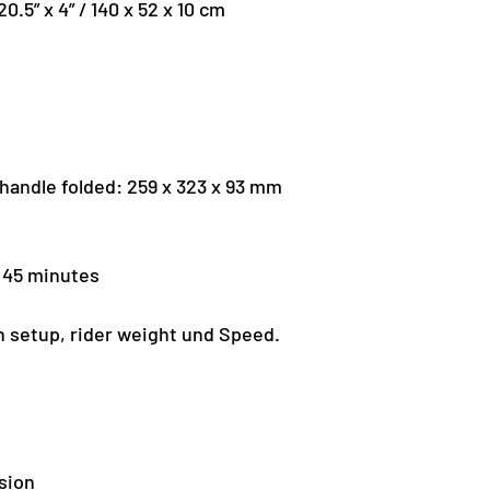
0.5” x 4” / 140 x 52 x 10 cm
handle folded: 259 x 323 x 93 mm
 45 minutes
ch setup, rider weight und Speed.
sion