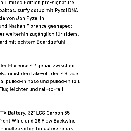
ein Limited Edition pro-signature
mpaktes, surfy setup mit Pyzel DNA
e von Jon Pyzel in
und Nathan Florence geshaped:
r weiterhin zugänglich für riders,
oard mit echtem Boardgefühl
 der Florence 4’7 genau zwischen
ekommst den take-off des 4’8, aber
, pulled-in nose und pulled-in tail,
ug leichter und rail-to-rail
FTX Battery, 32” LCS Carbon 55
Front Wing und 26 Flow Backwing
chnelles setup für aktive riders.