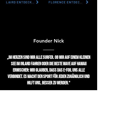
LAIRD ENTDECKEN
FLORENCE ENTDECKEN
Founder Nick
„Im Herzen sind wir alle Surfer. Ob wir auf einem kleinen
See im Inland fahren oder die beste Wave auf Hawaii
erwischen: Wir glauben, dass das E-Foil uns alle
verbindet. Es macht den Sport für jeden zugänglich und
hilft uns, besser zu werden.“
Join the Lift Foils
newsletter
Product Updates, Videos und