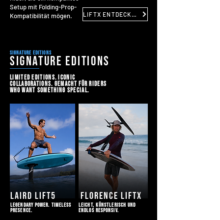
Setup mit Folding-Prop-
LIFTX ENTDECKEN
Kompatibilität mögen.
signature editions
SIGNATURE EDITIONS
Limited editions. Iconic
collaborations. Gemacht für Riders
who want something special.
laird lift5
florence liftx
legendary power. Timeless
leicht, künstlerisch und
presence.
endlos responsiv.