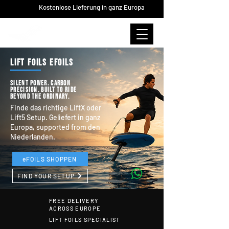
Kostenlose Lieferung in ganz Europa
LIFT FOILS EFOILS
Silent power. Carbon
precision. Built to ride
beyond the ordinary.
Finde das richtige LiftX oder
Lift5 Setup. Geliefert in ganz
Europa, supported from den
Niederlanden.
eFOILS SHOPPEN
FIND YOUR SETUP
FREE DELIVERY
ACROSS EUROPE
LIFT FOILS SPECIALIST