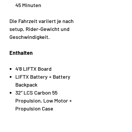
45 Minuten
Die Fahrzeit variiert je nach
setup, Rider-Gewicht und
Geschwindigkeit.
Enthalten
4’8 LIFTX Board
LIFTX Battery + Battery
Backpack
32” LCS Carbon 55
Propulsion, Low Motor +
Propulsion Case
LCS Folding Glide Propeller
150 Havoc LCS Front Wing