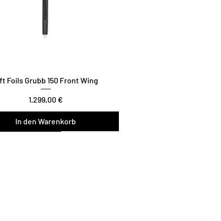
ft Foils Grubb 150 Front Wing
Preis
1.299,00 €
In den Warenkorb
wist / Glide / Carve
de Teil der Lift Foils
Family
tFoilsNL