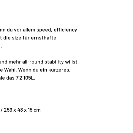
nn du vor allem speed, efficiency
st die size für ernsthafte
.
d mehr all-round stability willst,
ere Wahl. Wenn du ein kürzeres,
hle das 7’2 105L.
” / 259 x 43 x 15 cm