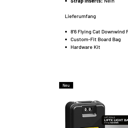
Strap inserts:
Nein
Lieferumfang
8’6 Flying Cat Downwind F
Custom-Fit Board Bag
Hardware Kit
Neu