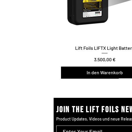
Lift Foils LIFTX Light Batte
Preis
3.500,00 €
In den Warenkorb
Surf/Downwind – Foil Assist
Join the Lift Foils n
Product Updates, Videos und neue Relea