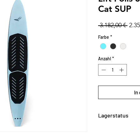
Cat SUP
Stan
 3.182,00 € 
2.35
Farbe
*
Anzahl
*
In
Lagerstatus
Verfügbar über u
kontaktiere uns f