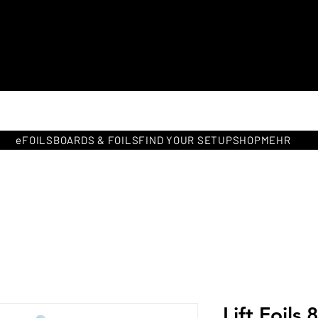
Kostenlose Lieferung in ganz
Europa
eFOILS
BOARDS & FOILS
FIND YOUR SETUP
SHOP
MEHR
Lift Foils