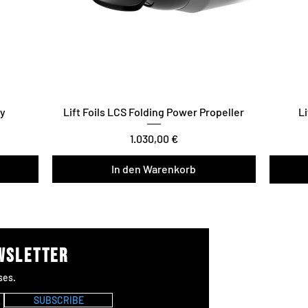
ry
Lift Foils LCS Folding Power Propeller
Li
Preis
1.030,00 €
In den Warenkorb
Vario T
ewsletter
Wer
ses.
#Lif
SUBSCRIBE