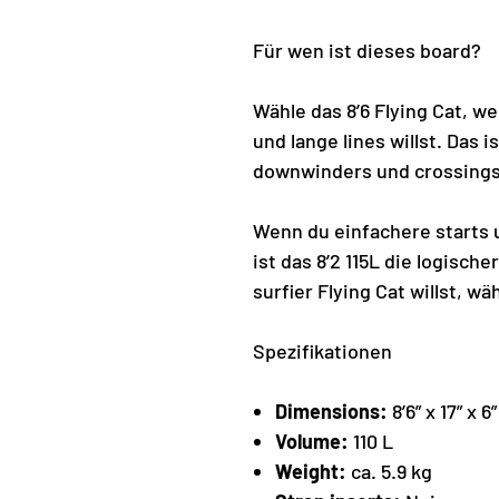
Für wen ist dieses board?
Wähle das 8’6 Flying Cat, we
und lange lines willst. Das i
downwinders und crossings
Wenn du einfachere starts un
ist das 8’2 115L die logisch
surfier Flying Cat willst, wä
Spezifikationen
Dimensions:
8’6” x 17” x 6
Volume:
110 L
Weight:
ca. 5.9 kg