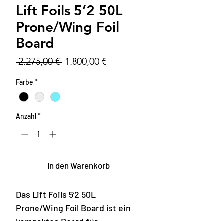
Lift Foils 5’2 50L
Prone/Wing Foil
Board
Standardpreis
Sale-
 2.275,00 € 
1.800,00 €
Preis
Farbe
*
Anzahl
*
In den Warenkorb
Das Lift Foils 5’2 50L
Prone/Wing Foil Board ist ein