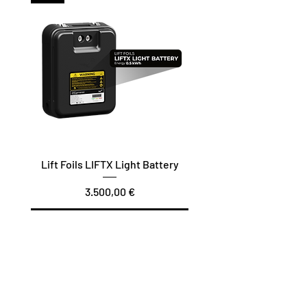
Lift Foils LIFTX Light Battery
Preis
3.500,00 €
In den Warenkorb
Vario Twist / Glide / Carve
Surf/Downwind – Foil Assist
Join the Lift Foils
newsletter