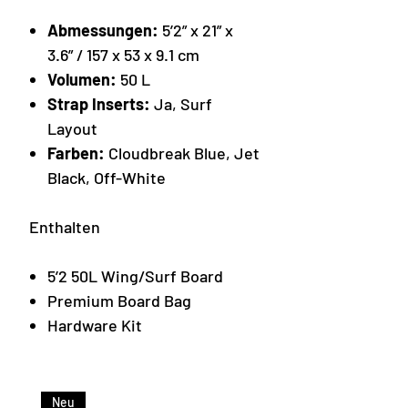
Abmessungen:
5’2” x 21” x
3.6” / 157 x 53 x 9.1 cm
Volumen:
50 L
Strap Inserts:
Ja, Surf
Layout
Farben:
Cloudbreak Blue, Jet
Black, Off-White
Enthalten
5’2 50L Wing/Surf Board
Premium Board Bag
Hardware Kit
Neu