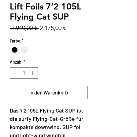
Lift Foils 7’2 105L
Flying Cat SUP
Standardpreis
Sale-
 2.940,00 € 
2.175,00 €
Preis
Farbe
*
Anzahl
*
In den Warenkorb
Das 7’2 105L Flying Cat SUP ist
die surfy Flying-Cat-Größe für
kompakte downwind, SUP foil
und light-wind wingfoil