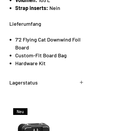
Volumen:
105 L
Strap inserts:
Nein
Lieferumfang
7’2 Flying Cat Downwind Foil
Board
Custom-Fit Board Bag
Hardware Kit
Lagerstatus
Verfügbar über unser
Zentrallager – kontaktiere uns
für die aktuelle Lieferzeit.
Neu