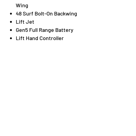
Wing
48 Surf Bolt-On Backwing
Lift Jet
Gen5 Full Range Battery
Lift Hand Controller
Lift Charger
LIFT5 F Board Bag
Premium Wing Bag
Neu