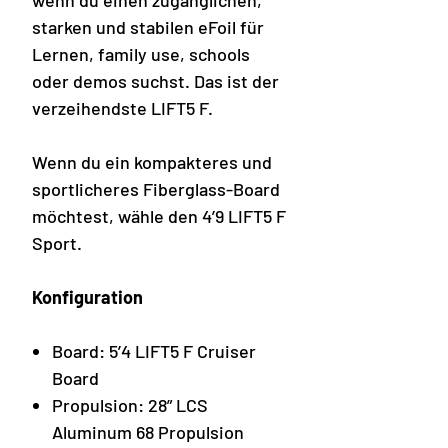
wenn du einen zugänglichen,
starken und stabilen eFoil für
Lernen, family use, schools
oder demos suchst. Das ist der
verzeihendste LIFT5 F.
Wenn du ein kompakteres und
sportlicheres Fiberglass-Board
möchtest, wähle den 4’9 LIFT5 F
Sport.
Konfiguration
Board: 5’4 LIFT5 F Cruiser
Board
Propulsion: 28” LCS
Aluminum 68 Propulsion