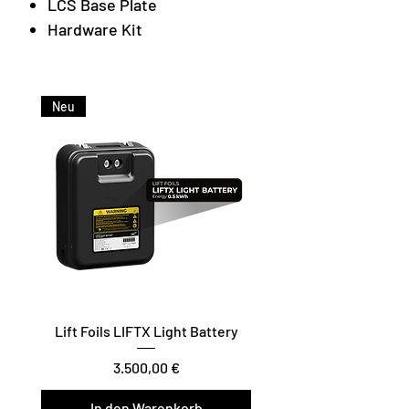
LCS Base Plate
Hardware Kit
Neu
Lift Foils LIFTX Light Battery
Preis
3.500,00 €
In den Warenkorb