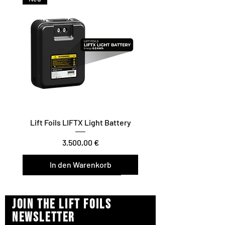
Lift Foils LIFTX Light Battery
Preis
3.500,00 €
In den Warenkorb
Vario Twist / Glide / Carve
Surf/Downwind – Foil Assist
Join the Lift Foils
newsletter