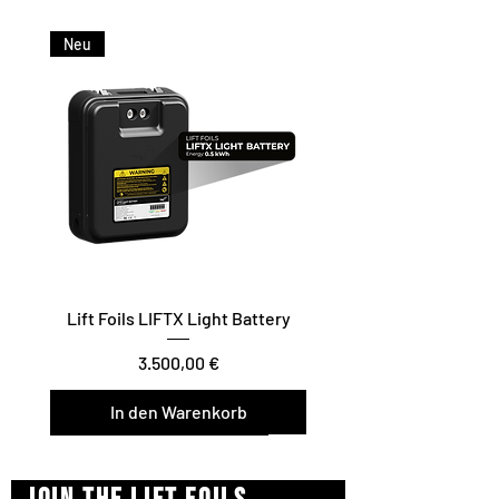
Neu
Lift Foils LIFTX Light Battery
Preis
3.500,00 €
In den Warenkorb
Vario Twist / Glide / Carve
Surf/Downwind – Foil Assist