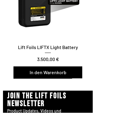
Lift Foils LIFTX Light Battery
Preis
3.500,00 €
In den Warenkorb
Vario Twist / Glide / Carve
Surf/Downwind – Foil Assist
Join the Lift Foils
newsletter
Product Updates, Videos und
neue Releases.
SUBSCRIBE