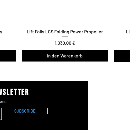
ry
Lift Foils LCS Folding Power Propeller
Li
Preis
1.030,00 €
In den Warenkorb
Vario T
ewsletter
Wer
ses.
#Lif
SUBSCRIBE