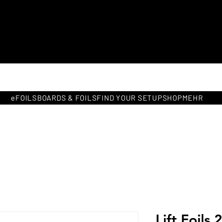
Kostenlose Lieferung in ganz
Europa
eFOILS
BOARDS & FOILS
FIND YOUR SETUP
SHOP
MEHR
Lift Foils