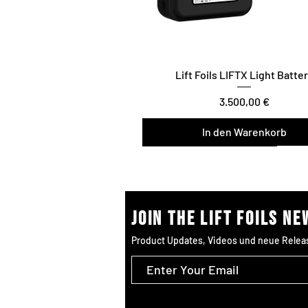
Lift Foils LIFTX Light Batte
Preis
3.500,00 €
In den Warenkorb
Surf/Downwind – Foil Assist
Join the Lift Foils n
Product Updates, Videos und neue Relea