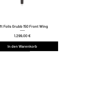
ft Foils Grubb 150 Front Wing
Preis
1.299,00 €
In den Warenkorb
wist / Glide / Carve
de Teil der Lift Foils
Family
tFoilsNL