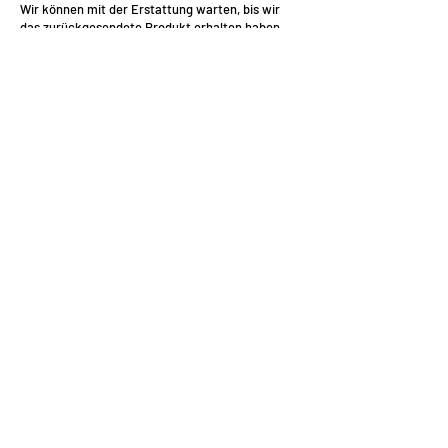
Wir können mit der Erstattung warten, bis wir
das zurückgesendete Produkt erhalten haben
oder bis Sie einen gültigen Nachweis über die
Rücksendung erbracht haben.
Erstattungen werden in der Regel innerhalb von
14 Tagen nach Erhalt des zurückgesendeten
Produkts oder eines gültigen
Rücksendenachweises bearbeitet.
Join the Lift Foils
newsletter
Product Updates, Videos und
neue Releases.
SUBSCRIBE
Werde Teil der
Lift Foils Family