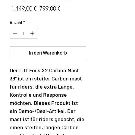
Standardpreis
Sale-
 1.149,00 € 
799,00 €
Preis
Anzahl
*
In den Warenkorb
Der Lift Foils X2 Carbon Mast
36” ist ein steifer Carbon mast
für riders, die extra Länge,
Kontrolle und Response
möchten. Dieses Produkt ist
ein Demo-/Deal-Artikel. Der
mast ist für riders gedacht, die
einen steifen, langen Carbon