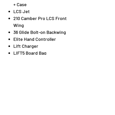
+ Case
LCS Jet
210 Camber Pro LCS Front
Wing
36 Glide Bolt-on Backwing
Elite Hand Controller
Lift Charger
LIFT5 Board Bag
Gen5 Battery Backpack
Premium Front and Backwing
Bag
Wing Hardware
Neu