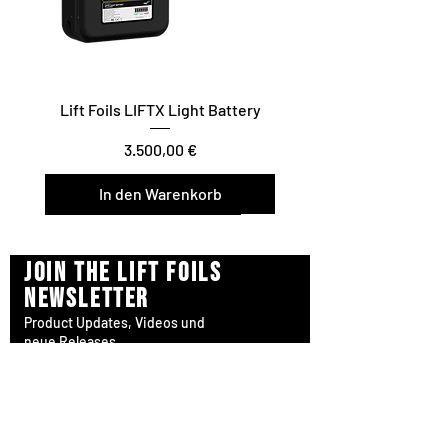
Lift Foils LIFTX Light Battery
Preis
3.500,00 €
In den Warenkorb
Vario Twist / Glide / Carve
Surf/Downwind – Foil Assist
Join the Lift Foils
newsletter
Product Updates, Videos und
neue Releases.
SUBSCRIBE